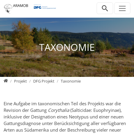
Direkt zur Hauptnavigation springen
Direkt zum Inhalt springen
Zur Unternavigation springen
TAXONOMIE
Home
Projekt
DFG Projekt
Taxonomie
Eine Aufgabe im taxonomischen Teil des Projekts war die
Revision der Gattung
Corythalia
(Salticidae: Euophryinae),
inklusive der Designation eines Neotypus und einer neuen
Gattungsdiagnose unter Berücksichtigung aller verfügbaren
Arten aus Südamerika und der Beschreibung vieler neuer