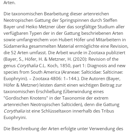
Arten.
Die taxonomischen Bearbeitung dieser artenreichen
Neotropischen Gattung der Springspinnen durch Steffen
Bayer und Heiko Metzner über das sorgfältige Studium aller
verfügbaren Typen der in der Gattung beschriebenen Arten
sowie umfangreichem von Hubert Höfer und Mitarbeitern in
Südamerika gesammelten Material ermöglichte eine Revision,
die 52 Arten umfasst. Die Arbeit wurde in Zootaxa publiziert
(Bayer, S., Höfer, H. & Metzner, H. (2020): Revision of the
genus
Corythalia
C.L. Koch, 1850, part 1: Diagnosis and new
species from South America (Araneae: Salticidae: Salticinae:
Euophryini). – Zootaxa 4806: 1–144.). Die Autoren (Bayer,
Höfer & Metzner) leisten damit einen wichtigen Beitrag zur
taxonomischen Erschließung (Überwindung eines
"Gordischen Knotens" in der Taxonomie der extrem
artenreichen Neotropischen Salticiden), denn die Gattung
Corythalia
ist eine Schlüsseltaxon innerhalb des Tribus
Euophryini.
Die Beschreibung der Arten erfolgte unter Verwendung des