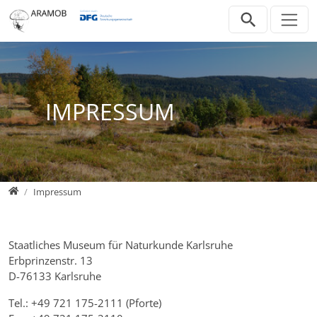
Jump directly to main navigation
Jump directly to content
Jump to sub navigation
IMPRESSUM
Home
Impressum
Staatliches Museum für Naturkunde Karlsruhe
Erbprinzenstr. 13
D-76133 Karlsruhe
Tel.: +49 721 175-2111 (Pforte)